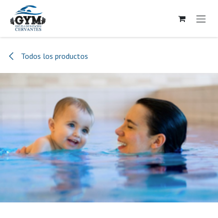
Ir al contenido
Todos los productos